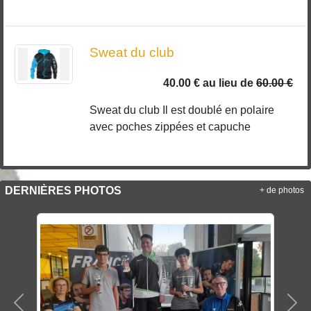
Sweat du club
40.00 €
au lieu de
60.00 €
Sweat du club Il est doublé en polaire
avec poches zippées et capuche
DERNIÈRES PHOTOS
+ de photos
Précedent
Sui